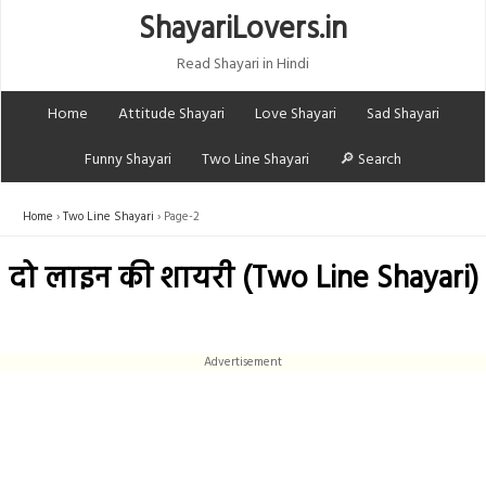
ShayariLovers.in
Read Shayari in Hindi
Home
Attitude Shayari
Love Shayari
Sad Shayari
Funny Shayari
Two Line Shayari
🔎 Search
Home
Two Line Shayari
Page-2
दो लाइन की शायरी (Two Line Shayari)
Advertisement