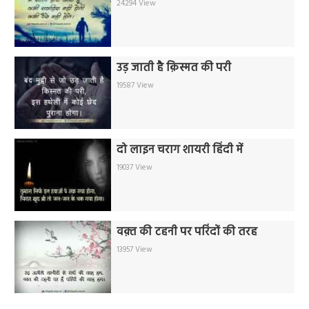
24294 View
उड़ जाती है क़िस्मत की परी
19587 View
दो लाइन चराग शायरी हिंदी में
19037 View
वक़्त की टहनी पर परिंदों की तरह
13957 View