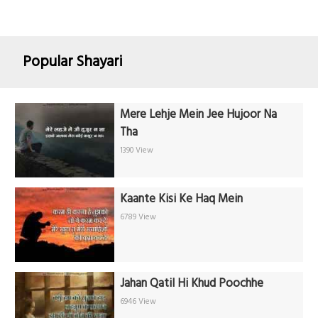
Popular Shayari
Mere Lehje Mein Jee Hujoor Na
Tha
1390 View
Kaante Kisi Ke Haq Mein
6789 View
Jahan Qatil Hi Khud Poochhe
6946 View