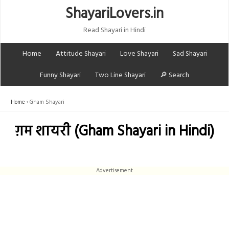
ShayariLovers.in
Read Shayari in Hindi
Home
Attitude Shayari
Love Shayari
Sad Shayari
Funny Shayari
Two Line Shayari
🔎 Search
Home
Gham Shayari
ग़म शायरी (Gham Shayari in Hindi)
Advertisement