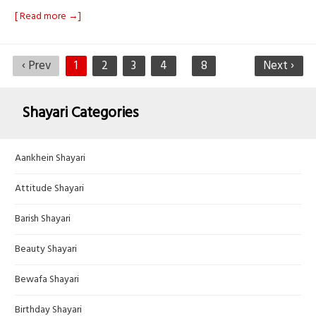
[ Read more →]
‹ Prev
1
2
3
4
8
Next ›
Shayari Categories
Aankhein Shayari
Attitude Shayari
Barish Shayari
Beauty Shayari
Bewafa Shayari
Birthday Shayari