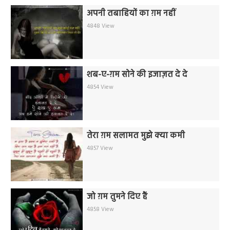
अपनी तबाहियों का ग़म नहीं
4848 View
शब-ए-ग़म सोने की इजाज़त दे दे
4854 View
तेरा ग़म सलामत मुझे क्या कमी
4857 View
जो ग़म तुमने दिए हैं
4858 View