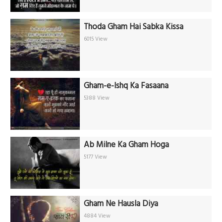
Thoda Gham Hai Sabka Kissa
6015 View
Gham-e-Ishq Ka Fasaana
5388 View
Ab Milne Ka Gham Hoga
5177 View
Gham Ne Hausla Diya
4884 View