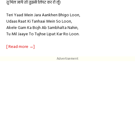
तू मिल जाये तो तुझसे लिपट कर रो लूँ।
Teri Yaad Mein Jara Aankhen Bhigo Loon,
Udaas Raat Ki Tanhaai Mein So Loon,
Akele Gam Ka Bojh Ab Sambhalta Nahin,
Tu Mil Jaaye To Tujhse Lipat Kar Ro Loon.
[ Read more →]
Advertisement