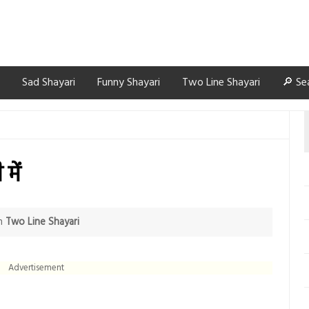
Sad Shayari
Funny Shayari
Two Line Shayari
🔎 Se
में
n
Two Line Shayari
Advertisement