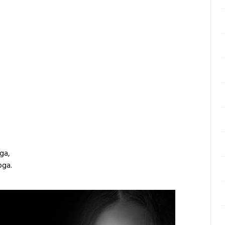
ga,
oga.