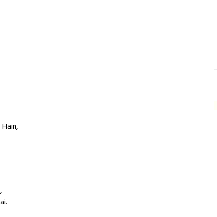
 Hain,
,
ai.