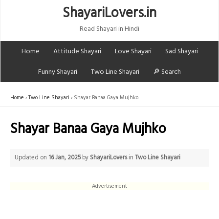
ShayariLovers.in
Read Shayari in Hindi
Home
Attitude Shayari
Love Shayari
Sad Shayari
Funny Shayari
Two Line Shayari
🔎 Search
Home
Two Line Shayari
Shayar Banaa Gaya Mujhko
Shayar Banaa Gaya Mujhko
Updated on
16 Jan, 2025
by
ShayariLovers
in
Two Line Shayari
Advertisement