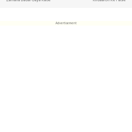
Zamana Badal Gaya Kaise
Kirdaaron Ke Faisle
Advertisement