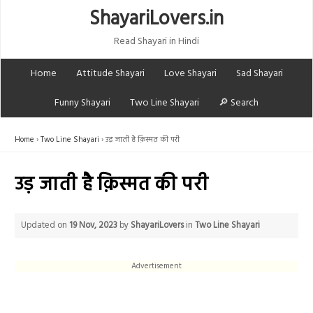
ShayariLovers.in
Read Shayari in Hindi
Home
Attitude Shayari
Love Shayari
Sad Shayari
Funny Shayari
Two Line Shayari
🔎 Search
Home
Two Line Shayari
उड़ जाती है क़िस्मत की परी
उड़ जाती है क़िस्मत की परी
Updated on
19 Nov, 2023
by
ShayariLovers
in
Two Line Shayari
Advertisement