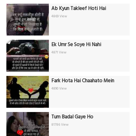
Ab Kyun Takleef Hoti Hai
4869 View
Ek Umr Se Soye Hi Nahi
4871 View
Fark Hota Hai Chaahato Mein
4890 View
Tum Badal Gaye Ho
81786 View