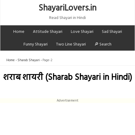
ShayariLovers.in
Read Shayari in Hindi
Home
Attitude Shayari
Love Shayari
Sad Shayari
Funny Shayari
Two Line Shayari
🔎 Search
Home
Sharab Shayari
Page-2
शराब शायरी (Sharab Shayari in Hindi)
Advertisement