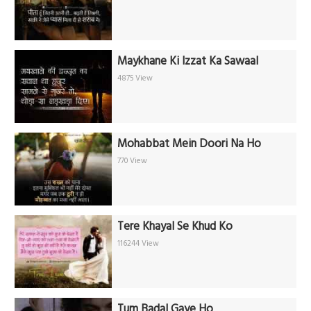
Maykhane Ki Izzat Ka Sawaal
4875 View
Mohabbat Mein Doori Na Ho
770 View
Tere Khayal Se Khud Ko
116244 View
Tum Badal Gaye Ho