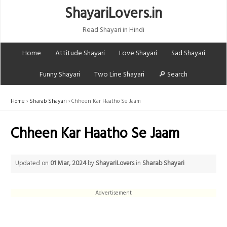
ShayariLovers.in
Read Shayari in Hindi
Home
Attitude Shayari
Love Shayari
Sad Shayari
Funny Shayari
Two Line Shayari
🔎 Search
Home
Sharab Shayari
Chheen Kar Haatho Se Jaam
Chheen Kar Haatho Se Jaam
Updated on
01 Mar, 2024
by
ShayariLovers
in
Sharab Shayari
Advertisement