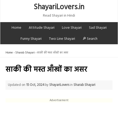
ShayariLovers.in
Read Shayari in Hindi
Home
Attitude Shayari
Love Shayari
Sad Shayari
Funny Shayari
Two Line Shayari
🔎 Search
Home
Sharab Shayari
साकी की मस्त आँखों का असर
साकी की मस्त आँखों का असर
Updated on
15 Oct, 2024
by
ShayariLovers
in
Sharab Shayari
Advertisement