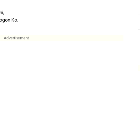
i,
ogon Ko.
Advertisement