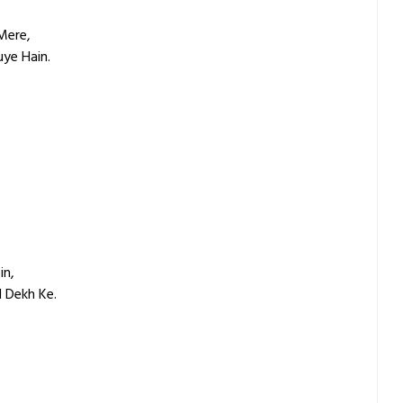
Mere,
ye Hain.
in,
 Dekh Ke.
,