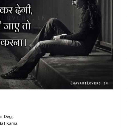
r Degi,
at Karna.