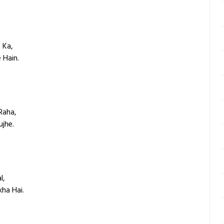
 Ka,
 Hain.
Raha,
jhe.
l,
ha Hai.