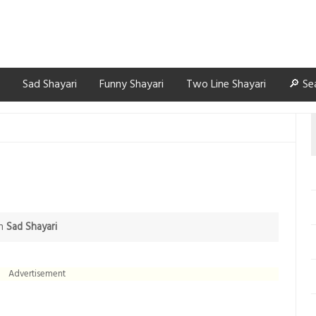
Sad Shayari
Funny Shayari
Two Line Shayari
🔎 Se
n
Sad Shayari
Advertisement