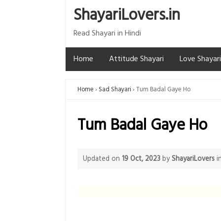
ShayariLovers.in
Read Shayari in Hindi
Home
Attitude Shayari
Love Shayari
Home
Sad Shayari
Tum Badal Gaye Ho
Tum Badal Gaye Ho
Updated on
19 Oct, 2023
by
ShayariLovers
i