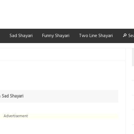
Sad Shayari
Funny Shayari
Two Line Shayari
🔎 Se
n
Sad Shayari
Advertisement