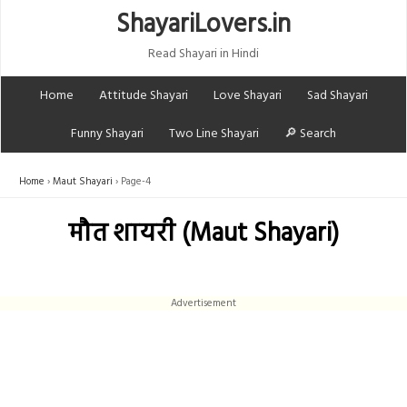
ShayariLovers.in
Read Shayari in Hindi
Home
Attitude Shayari
Love Shayari
Sad Shayari
Funny Shayari
Two Line Shayari
🔎 Search
Home
Maut Shayari
Page-4
मौत शायरी (Maut Shayari)
Advertisement