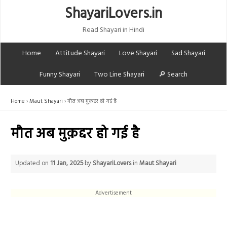
ShayariLovers.in
Read Shayari in Hindi
Home
Attitude Shayari
Love Shayari
Sad Shayari
Funny Shayari
Two Line Shayari
🔎 Search
Home
Maut Shayari
मौत अब मुक़द्दर हो गई है
मौत अब मुक़द्दर हो गई है
Updated on
11 Jan, 2025
by
ShayariLovers
in
Maut Shayari
Advertisement