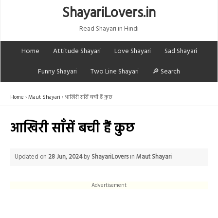
ShayariLovers.in
Read Shayari in Hindi
Home
Attitude Shayari
Love Shayari
Sad Shayari
Funny Shayari
Two Line Shayari
🔎 Search
Home
Maut Shayari
आखिरी साँसें बची हैं कुछ
आखिरी साँसें बची हैं कुछ
Updated on
28 Jun, 2024
by
ShayariLovers
in
Maut Shayari
Advertisement