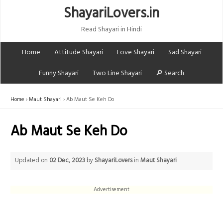
ShayariLovers.in
Read Shayari in Hindi
Home
Attitude Shayari
Love Shayari
Sad Shayari
Funny Shayari
Two Line Shayari
🔎 Search
Home
Maut Shayari
Ab Maut Se Keh Do
Ab Maut Se Keh Do
Updated on
02 Dec, 2023
by
ShayariLovers
in
Maut Shayari
Advertisement