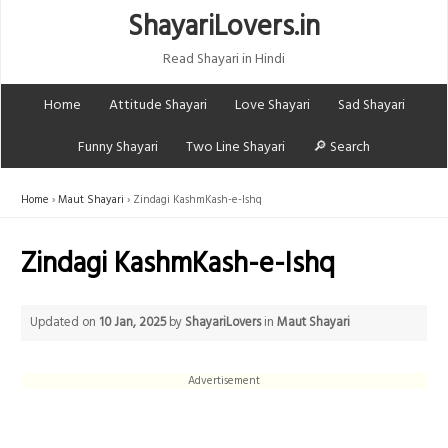
ShayariLovers.in
Read Shayari in Hindi
Home
Attitude Shayari
Love Shayari
Sad Shayari
Funny Shayari
Two Line Shayari
🔎 Search
Home
Maut Shayari
Zindagi KashmKash-e-Ishq
Zindagi KashmKash-e-Ishq
Updated on
10 Jan, 2025
by
ShayariLovers
in
Maut Shayari
Advertisement