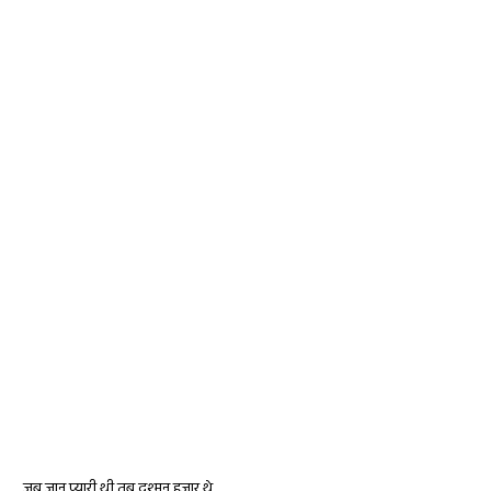
जब जान प्यारी थी तब दुश्मन हजार थे,