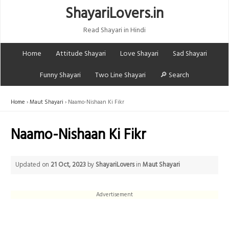
ShayariLovers.in
Read Shayari in Hindi
Home
Attitude Shayari
Love Shayari
Sad Shayari
Funny Shayari
Two Line Shayari
🔎 Search
Home
Maut Shayari
Naamo-Nishaan Ki Fikr
Naamo-Nishaan Ki Fikr
Updated on
21 Oct, 2023
by
ShayariLovers
in
Maut Shayari
Advertisement