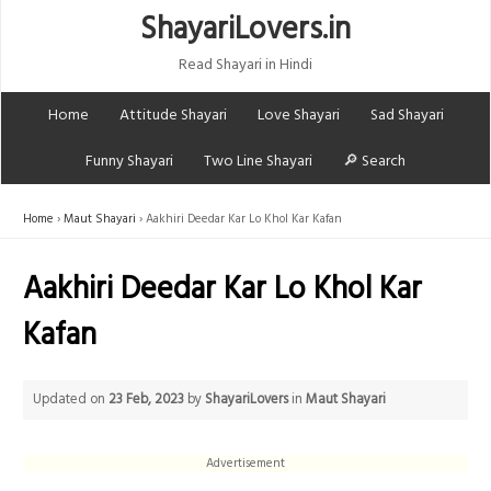
ShayariLovers.in
Read Shayari in Hindi
Home
Attitude Shayari
Love Shayari
Sad Shayari
Funny Shayari
Two Line Shayari
🔎 Search
Home
Maut Shayari
Aakhiri Deedar Kar Lo Khol Kar Kafan
Aakhiri Deedar Kar Lo Khol Kar
Kafan
Updated on
23 Feb, 2023
by
ShayariLovers
in
Maut Shayari
Advertisement