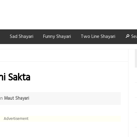
Sad Shayari
Funny Shayari
Two Line Shayari
🔎 Se
i Sakta
in
Maut Shayari
Advertisement