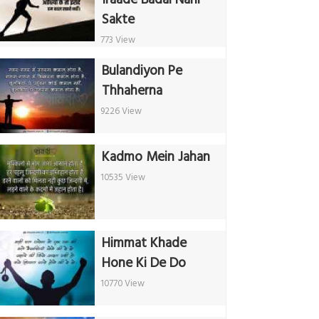
Sakte
773 View
Bulandiyon Pe
Thhaherna
9226 View
Kadmo Mein Jahan
10535 View
Himmat Khade
Hone Ki De Do
10770 View