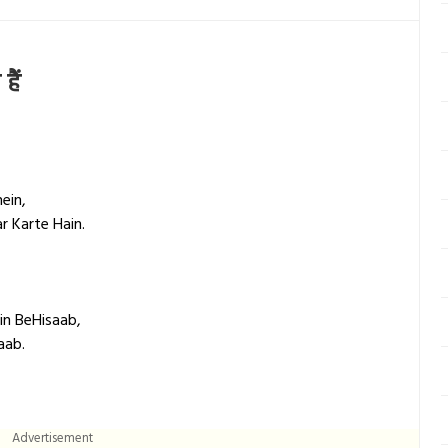
हैं
ein,
r Karte Hain.
in BeHisaab,
aab.
Advertisement