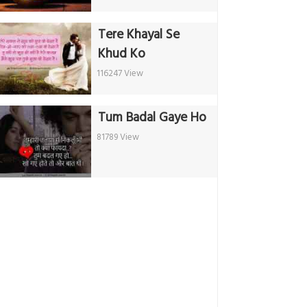
Tere Khayal Se
Khud Ko
116247 View
Tum Badal Gaye Ho
81789 View