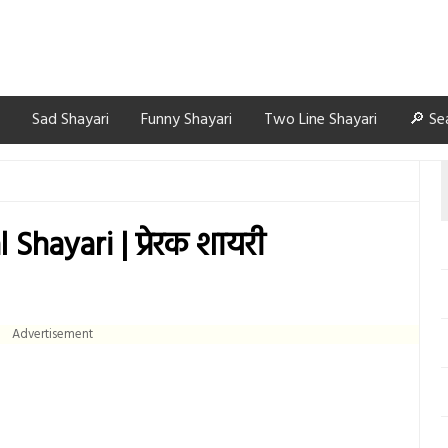
Sad Shayari
Funny Shayari
Two Line Shayari
🔎 Se
Shayari | प्रेरक शायरी
Advertisement