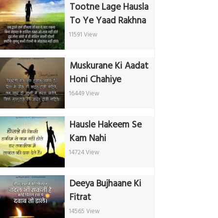
Tootne Lage Hausla
To Ye Yaad Rakhna
11591 View
Muskurane Ki Aadat
Honi Chahiye
16449 View
Hausle Hakeem Se
Kam Nahi
14724 View
Deeya Bujhaane Ki
Fitrat
14565 View