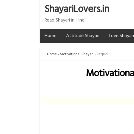
ShayariLovers.in
Read Shayari in Hindi
Home
Attitude Shayari
Love Shayari
Home
Motivational Shayari
Page-5
Motivational 