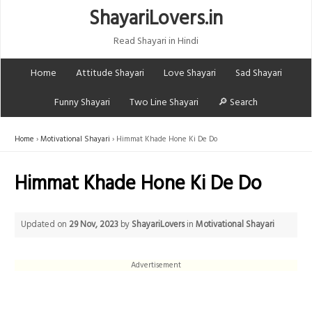
ShayariLovers.in
Read Shayari in Hindi
Home
Attitude Shayari
Love Shayari
Sad Shayari
Funny Shayari
Two Line Shayari
🔎 Search
Home
Motivational Shayari
Himmat Khade Hone Ki De Do
Himmat Khade Hone Ki De Do
Updated on
29 Nov, 2023
by
ShayariLovers
in
Motivational Shayari
Advertisement