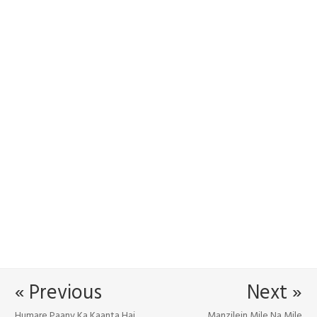
« Previous
Next »
Humare Paanv Ka Kaanta Hai
Manzilein Mile Na Mile