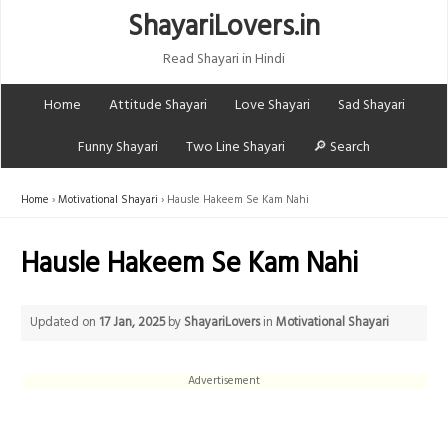
ShayariLovers.in
Read Shayari in Hindi
Home
Attitude Shayari
Love Shayari
Sad Shayari
Funny Shayari
Two Line Shayari
🔎 Search
Home
Motivational Shayari
Hausle Hakeem Se Kam Nahi
Hausle Hakeem Se Kam Nahi
Updated on
17 Jan, 2025
by
ShayariLovers
in
Motivational Shayari
Advertisement