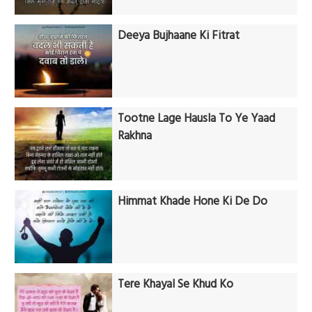
Deeya Bujhaane Ki Fitrat
Tootne Lage Hausla To Ye Yaad
Rakhna
Himmat Khade Hone Ki De Do
Tere Khayal Se Khud Ko