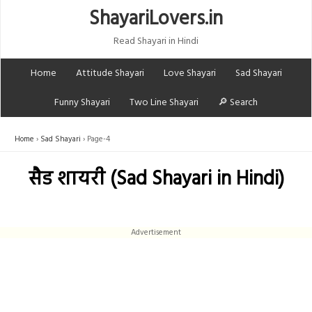
ShayariLovers.in
Read Shayari in Hindi
Home
Attitude Shayari
Love Shayari
Sad Shayari
Funny Shayari
Two Line Shayari
🔎 Search
Home
Sad Shayari
Page-4
सैड शायरी (Sad Shayari in Hindi)
Advertisement