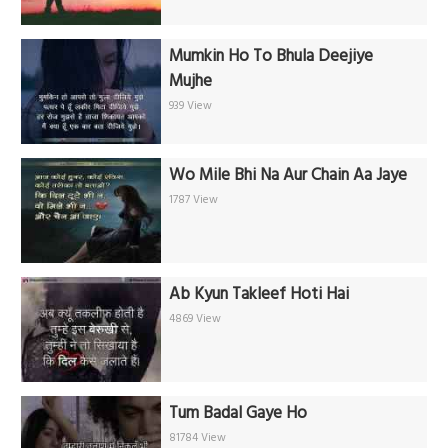
Mumkin Ho To Bhula Deejiye
Mujhe
939 View
Wo Mile Bhi Na Aur Chain Aa Jaye
1787 View
Ab Kyun Takleef Hoti Hai
4869 View
Tum Badal Gaye Ho
81784 View