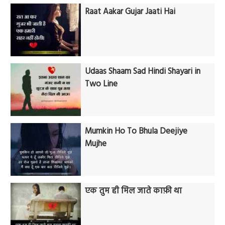
Raat Aakar Gujar Jaati Hai
Udaas Shaam Sad Hindi Shayari in
Two Line
Mumkin Ho To Bhula Deejiye
Mujhe
एक तुम ही मिल जाते काफ़ी था