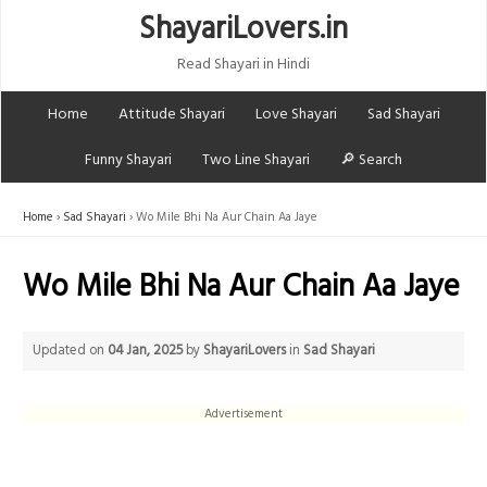
ShayariLovers.in
Read Shayari in Hindi
Home
Attitude Shayari
Love Shayari
Sad Shayari
Funny Shayari
Two Line Shayari
🔎 Search
Home
Sad Shayari
Wo Mile Bhi Na Aur Chain Aa Jaye
Wo Mile Bhi Na Aur Chain Aa Jaye
Updated on
04 Jan, 2025
by
ShayariLovers
in
Sad Shayari
Advertisement