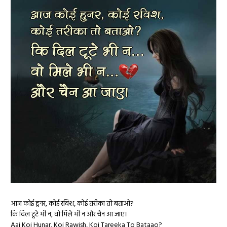
आज कोई हुनर, कोई रविश, कोई तरीका तो बताओ?
कि दिल टूटे भी न, वो मिले भी न और चैन आ जाए।
Aaj Koi Hunar, Koi Rawish, Koi Tareeka To Bataao?