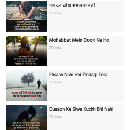
गम का बोझ संभलता नहीं
770 View
Mohabbat Mein Doori Na Ho
770 View
Ehsaan Nahi Hai Zindagi Tera
770 View
Duaaon Ke Siwa Kuchh Bhi Nahi
770 View