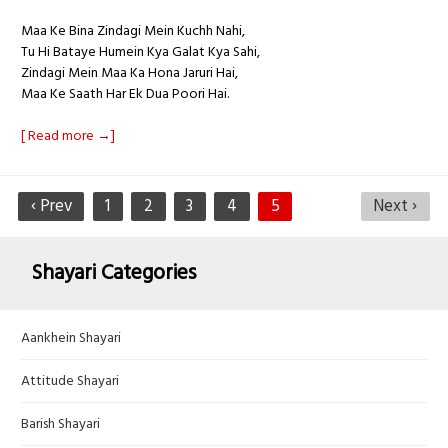
Maa Ke Bina Zindagi Mein Kuchh Nahi,
Tu Hi Bataye Humein Kya Galat Kya Sahi,
Zindagi Mein Maa Ka Hona Jaruri Hai,
Maa Ke Saath Har Ek Dua Poori Hai.
[ Read more →]
‹ Prev
1
2
3
4
5
Next ›
Shayari Categories
Aankhein Shayari
Attitude Shayari
Barish Shayari