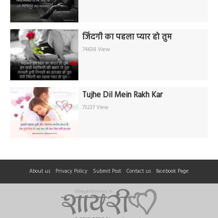
जिंदगी का पहला प्यार हो तुम
74638 View
Tujhe Dil Mein Rakh Kar
73237 View
About us
Privacy Policy
Submit Post
Contact us
facebook Page