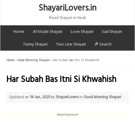
ShayariLovers.in
Read Shayari in Hindi
Home
Attitude Shayari
Love Shayari
Sad Shayari
Funny Shayari
Two Line Shayari
🔎 Search
Home
Good Morning Shayari
Har Subah Bas Itni Si Khwahish
Har Subah Bas Itni Si Khwahish
Updated on
18 Jan, 2025
by
ShayariLovers
in
Good Morning Shayari
Advertisement