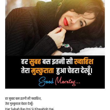
हर सुबह बस इतनी सी ख्वाहिश,
तेरा मुस्कुराता चेहरा देखूँ।
Har Subah Bas Itni Si Khwahish Hai,