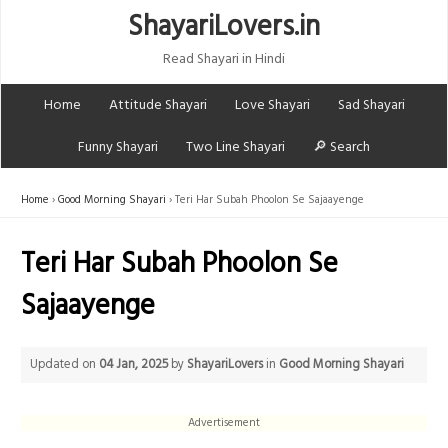
ShayariLovers.in
Read Shayari in Hindi
Home
Attitude Shayari
Love Shayari
Sad Shayari
Funny Shayari
Two Line Shayari
🔎 Search
Home
Good Morning Shayari
Teri Har Subah Phoolon Se Sajaayenge
Teri Har Subah Phoolon Se
Sajaayenge
Updated on
04 Jan, 2025
by
ShayariLovers
in
Good Morning Shayari
Advertisement