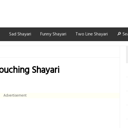
Sad Shayari
Funny Shayari
Two Line Shayari
🔎 Se
ouching Shayari
Advertisement