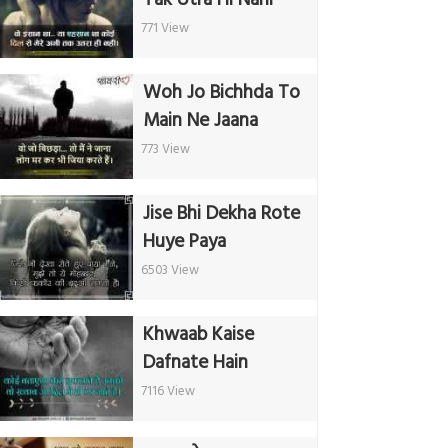
771 View
Woh Jo Bichhda To
Main Ne Jaana
773 View
Jise Bhi Dekha Rote
Huye Paya
6503 View
Khwaab Kaise
Dafnate Hain
7116 View