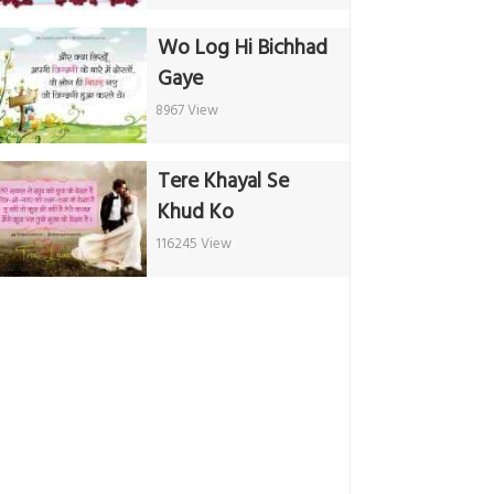
Wo Log Hi Bichhad
Gaye
8967 View
Tere Khayal Se
Khud Ko
116245 View