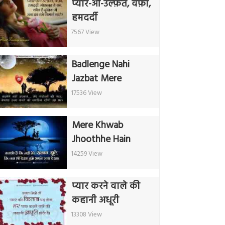
प्यार-ओ-उल्फ़त, वफ़ा,
हमदर्दी
7567 View
Badlenge Nahi
Jazbat Mere
17536 View
Mere Khwab
Jhoothhe Hain
14259 View
प्यार करने वाले की
कहानी अधूरी
13308 View