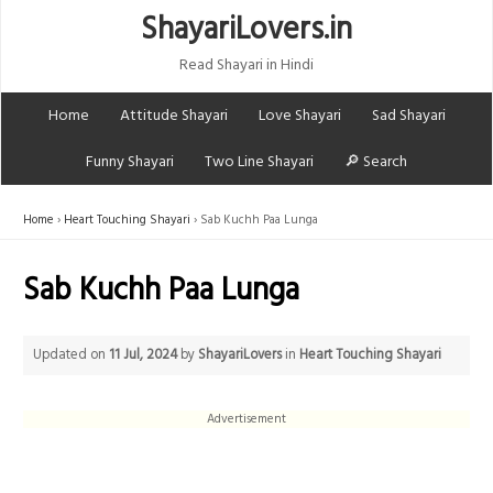
ShayariLovers.in
Read Shayari in Hindi
Home
Attitude Shayari
Love Shayari
Sad Shayari
Funny Shayari
Two Line Shayari
🔎 Search
Home
Heart Touching Shayari
Sab Kuchh Paa Lunga
Sab Kuchh Paa Lunga
Updated on
11 Jul, 2024
by
ShayariLovers
in
Heart Touching Shayari
Advertisement