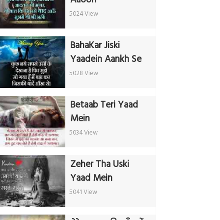
5024 View
BahaKar Jiski
Yaadein Aankh Se
5028 View
Betaab Teri Yaad
Mein
5034 View
Zeher Tha Uski
Yaad Mein
5041 View