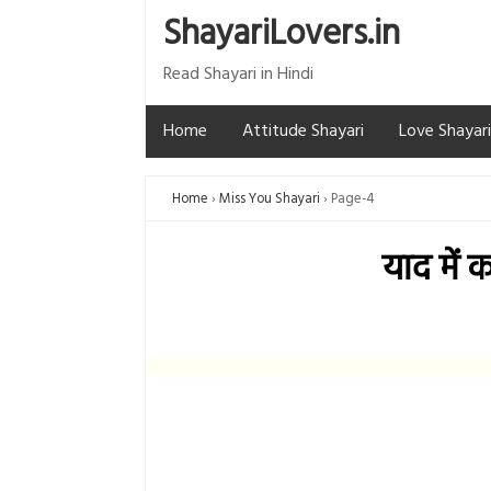
ShayariLovers.in
Read Shayari in Hindi
Home
Attitude Shayari
Love Shayari
Home
Miss You Shayari
Page-4
याद में 