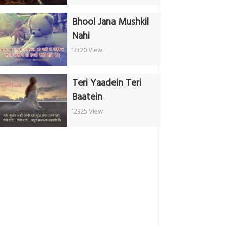
Bhool Jana Mushkil
Nahi
13320 View
Teri Yaadein Teri
Baatein
12925 View