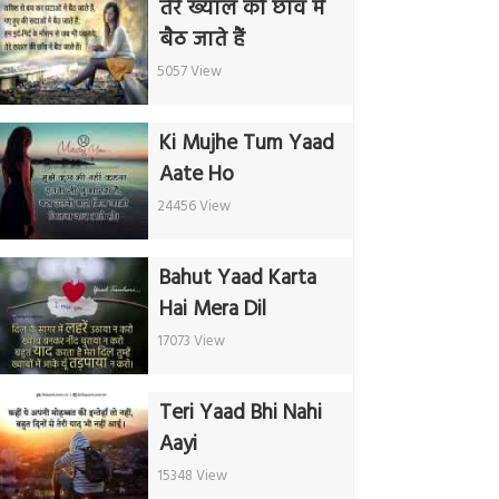
तेरे ख्याल की छाँव में
बैठ जाते हैं
5057 View
Ki Mujhe Tum Yaad
Aate Ho
24456 View
Bahut Yaad Karta
Hai Mera Dil
17073 View
Teri Yaad Bhi Nahi
Aayi
15348 View