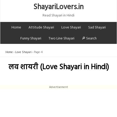
ShayariLovers.in
Read Shayari in Hindi
Home
Attitude Shayari
Love Shayari
Sad Shayari
Funny Shayari
Two Line Shayari
🔎 Search
Home
Love Shayari
Page-4
लव शायरी (Love Shayari in Hindi)
Advertisement