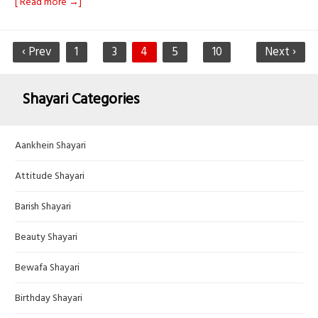
[ Read more →]
‹ Prev
1
3
4
5
10
Next ›
Shayari Categories
Aankhein Shayari
Attitude Shayari
Barish Shayari
Beauty Shayari
Bewafa Shayari
Birthday Shayari