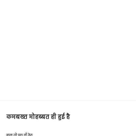
कमबख्त मोहब्बत ही हुई है
हाल तो पूछ लूँ तेरा