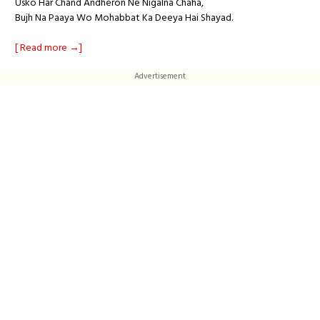
Usko Har Chand Andheron Ne Nigalna Chaha,
Bujh Na Paaya Wo Mohabbat Ka Deeya Hai Shayad.
[ Read more →]
Advertisement