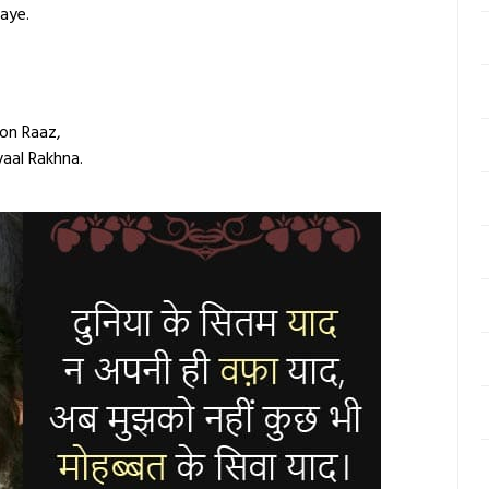
aye.
on Raaz,
aal Rakhna.