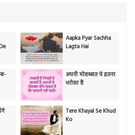
Aapka Pyar Sachha
De
Lagta Hai
ऐब-
अपनी मोहब्बत पे इतना
भरोसा है
गे
Tere Khayal Se Khud
Ko