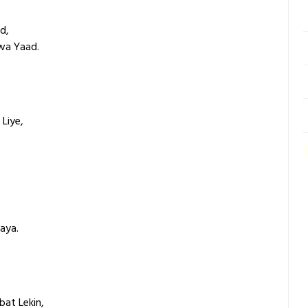
d,
wa Yaad.
 Liye,
aya.
at Lekin,