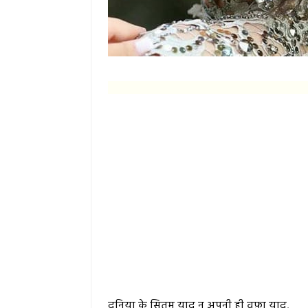
दुनिया के सितम याद न अपनी ही वफ़ा याद,