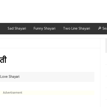
Sad Shayari
Funny Shayari
Two Line Shayari
🔎 Se
ोती
n
Love Shayari
Advertisement