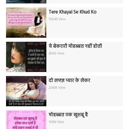
Tere Khayal Se Khud Ko
116245 View
ये बेकरारी मोहब्बत नहीं होती
43412 View
दो लफ्ज़ प्यार के लेकर
23808 View
मोहब्बत एक खुशबू है
15656 View