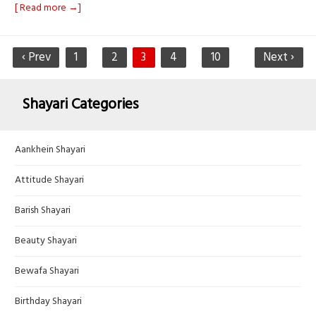
[ Read more →]
‹ Prev
1
2
3
4
10
Next ›
Shayari Categories
Aankhein Shayari
Attitude Shayari
Barish Shayari
Beauty Shayari
Bewafa Shayari
Birthday Shayari