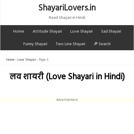
ShayariLovers.in
Read Shayari in Hindi
Home
Attitude Shayari
Love Shayari
Sad Shayari
Funny Shayari
Two Line Shayari
🔎 Search
Home
Love Shayari
Page-3
लव शायरी (Love Shayari in Hindi)
Advertisement