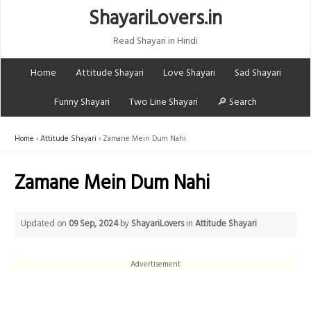
ShayariLovers.in
Read Shayari in Hindi
Home
Attitude Shayari
Love Shayari
Sad Shayari
Funny Shayari
Two Line Shayari
🔎 Search
Home
Attitude Shayari
Zamane Mein Dum Nahi
Zamane Mein Dum Nahi
Updated on
09 Sep, 2024
by
ShayariLovers
in
Attitude Shayari
Advertisement