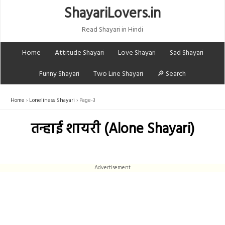
ShayariLovers.in
Read Shayari in Hindi
Home
Attitude Shayari
Love Shayari
Sad Shayari
Funny Shayari
Two Line Shayari
🔎 Search
Home
Loneliness Shayari
Page-3
तन्हाई शायरी (Alone Shayari)
Advertisement