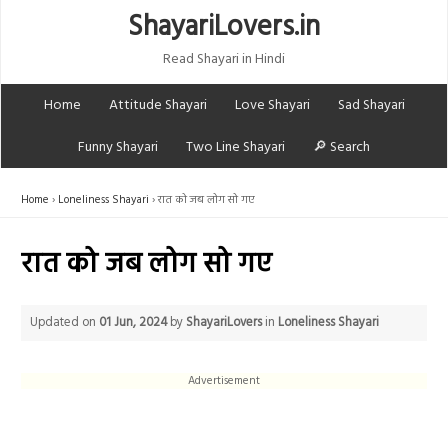
ShayariLovers.in
Read Shayari in Hindi
Home
Attitude Shayari
Love Shayari
Sad Shayari
Funny Shayari
Two Line Shayari
🔎 Search
Home
Loneliness Shayari
रात को जब लोग सो गए
रात को जब लोग सो गए
Updated on
01 Jun, 2024
by
ShayariLovers
in
Loneliness Shayari
Advertisement