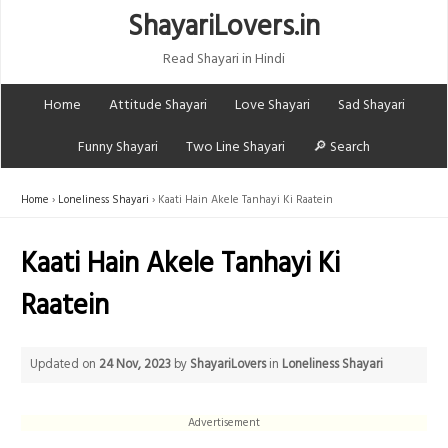
ShayariLovers.in
Read Shayari in Hindi
Home
Attitude Shayari
Love Shayari
Sad Shayari
Funny Shayari
Two Line Shayari
🔎 Search
Home
Loneliness Shayari
Kaati Hain Akele Tanhayi Ki Raatein
Kaati Hain Akele Tanhayi Ki
Raatein
Updated on
24 Nov, 2023
by
ShayariLovers
in
Loneliness Shayari
Advertisement