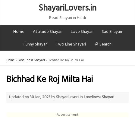
ShayariLovers.in
Read Shayari in Hindi
Home
Attitude Shayari
Love Shayari
Sad Shayari
Funny Shayari
Two Line Shayari
🔎 Search
Home
Loneliness Shayari
Bichhad Ke Roj Milta Hai
Bichhad Ke Roj Milta Hai
Updated on
30 Jan, 2023
by
ShayariLovers
in
Loneliness Shayari
Advertisement