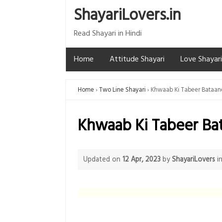
ShayariLovers.in
Read Shayari in Hindi
Home
Attitude Shayari
Love Shayari
Home
Two Line Shayari
Khwaab Ki Tabeer Bataan
Khwaab Ki Tabeer Ba
Updated on
12 Apr, 2023
by
ShayariLovers
i