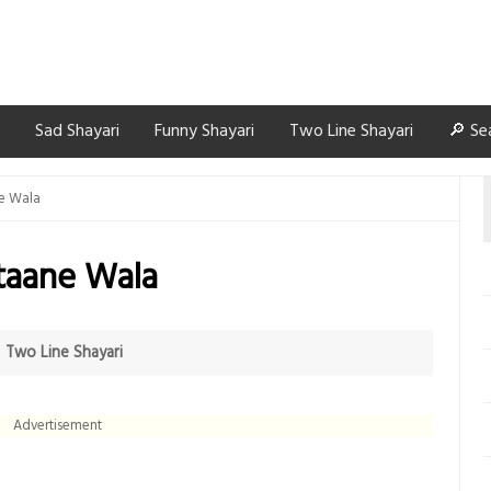
Sad Shayari
Funny Shayari
Two Line Shayari
🔎 Se
e Wala
taane Wala
n
Two Line Shayari
Advertisement