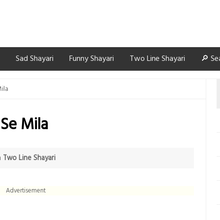
Sad Shayari
Funny Shayari
Two Line Shayari
🔎 Se
ila
Se Mila
n
Two Line Shayari
Advertisement