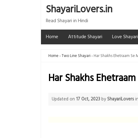
ShayariLovers.in
Read Shayari in Hindi
Home
Attitude Shayari
Love Shayari
Home
Two Line Shayari
Har Shakhs Ehetraam Se M
Har Shakhs Ehetraam 
Updated on
17 Oct, 2023
by
ShayariLovers
i