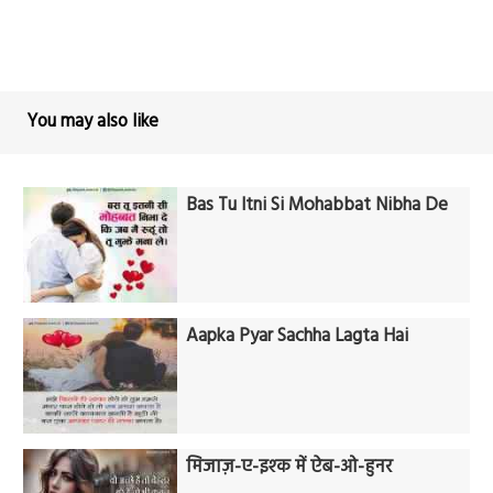
You may also like
Bas Tu Itni Si Mohabbat Nibha De
Aapka Pyar Sachha Lagta Hai
मिजाज़-ए-इश्क में ऐब-ओ-हुनर