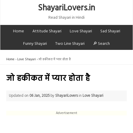
ShayariLovers.in
Read Shayari in Hindi
Home
Attitude Shayari
Love Shayari
Sad Shayari
Funny Shayari
Two Line Shayari
🔎 Search
Home
Love Shayari
जो हकीकत में प्यार होता है
जो हकीकत में प्यार होता है
Updated on
06 Jan, 2025
by
ShayariLovers
in
Love Shayari
Advertisement