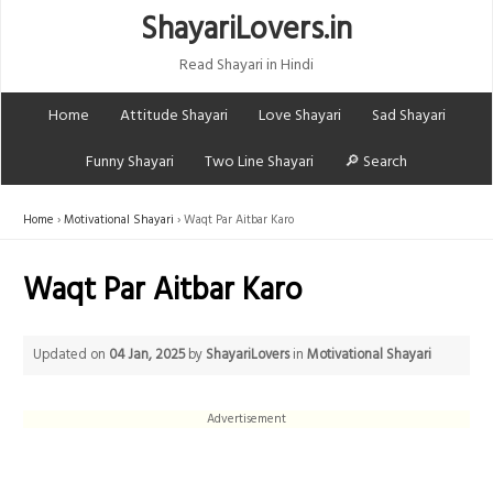
ShayariLovers.in
Read Shayari in Hindi
Home
Attitude Shayari
Love Shayari
Sad Shayari
Funny Shayari
Two Line Shayari
🔎 Search
Home
Motivational Shayari
Waqt Par Aitbar Karo
Waqt Par Aitbar Karo
Updated on
04 Jan, 2025
by
ShayariLovers
in
Motivational Shayari
Advertisement