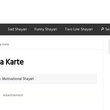
Sad Shayari
Funny Shayari
Two Line Shayari
🔎 Se
a Karte
a Karte
n
Motivational Shayari
Advertisement