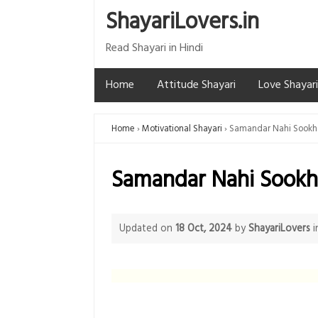
ShayariLovers.in
Read Shayari in Hindi
Home
Attitude Shayari
Love Shayari
Home
Motivational Shayari
Samandar Nahi Sookh
Samandar Nahi Sookh
Updated on
18 Oct, 2024
by
ShayariLovers
i