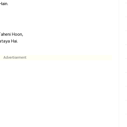
Hain.
aheni Hoon,
taya Hai.
Advertisement