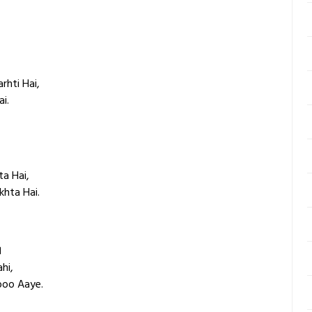
rhti Hai,
i.
a Hai,
hta Hai.
।
hi,
boo Aaye.