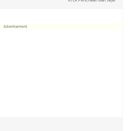
Ki Ek Pehchaan Ban Jaye
Advertisement