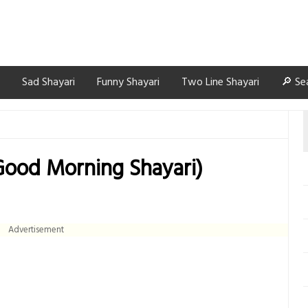
Sad Shayari
Funny Shayari
Two Line Shayari
🔎 Se
 (Good Morning Shayari)
Advertisement