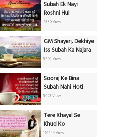
Subah Ek Nayi
Roshni Hui
4880 View
GM Shayari, Dekhiye
Iss Subah Ka Najara
5205 View
Sooraj Ke Bina
Subah Nahi Hoti
5098 View
Tere Khayal Se
Khud Ko
116244 View