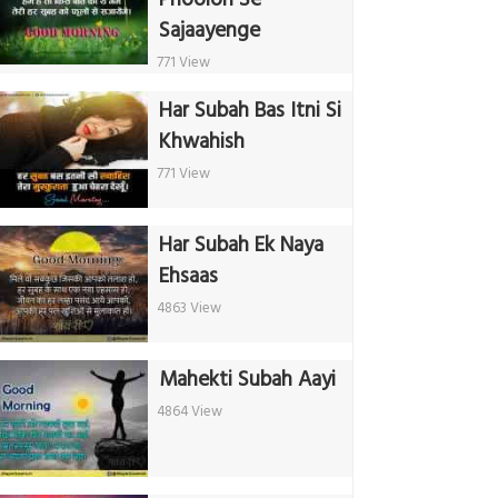
Sajaayenge
771 View
Har Subah Bas Itni Si
Khwahish
771 View
Har Subah Ek Naya
Ehsaas
4863 View
Mahekti Subah Aayi
4864 View