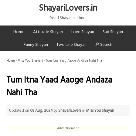
ShayariLovers.in
Read Shayari in Hindi
Home
Attitude Shayari
Love Shayari
Sad Shayari
Funny Shayari
Two Line Shayari
🔎 Search
Home
Miss You Shayari
Tum Itna Yaad Aaoge Andaza Nahi Tha
Tum Itna Yaad Aaoge Andaza
Nahi Tha
Updated on
08 Aug, 2024
by
ShayariLovers
in
Miss You Shayari
Advertisement