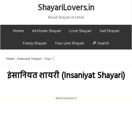
ShayariLovers.in
Read Shayari in Hindi
Home
Attitude Shayari
Love Shayari
Sad Shayari
Funny Shayari
Two Line Shayari
🔎 Search
Home
Insaniyat Shayari
Page-2
इंसानियत शायरी (Insaniyat Shayari)
Advertisement