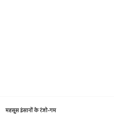
महसूस इंसानों के रंजो-गम