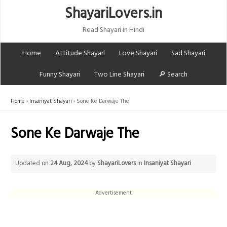
ShayariLovers.in
Read Shayari in Hindi
Home
Attitude Shayari
Love Shayari
Sad Shayari
Funny Shayari
Two Line Shayari
🔎 Search
Home
Insaniyat Shayari
Sone Ke Darwaje The
Sone Ke Darwaje The
Updated on
24 Aug, 2024
by
ShayariLovers
in
Insaniyat Shayari
Advertisement