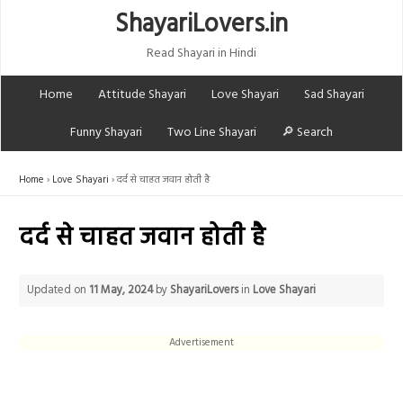
ShayariLovers.in
Read Shayari in Hindi
Home
Attitude Shayari
Love Shayari
Sad Shayari
Funny Shayari
Two Line Shayari
🔎 Search
Home
Love Shayari
दर्द से चाहत जवान होती है
दर्द से चाहत जवान होती है
Updated on
11 May, 2024
by
ShayariLovers
in
Love Shayari
Advertisement