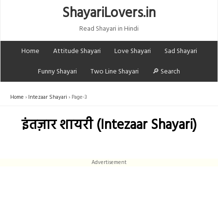
ShayariLovers.in
Read Shayari in Hindi
Home
Attitude Shayari
Love Shayari
Sad Shayari
Funny Shayari
Two Line Shayari
🔎 Search
Home
Intezaar Shayari
Page-3
इंतज़ार शायरी (Intezaar Shayari)
Advertisement