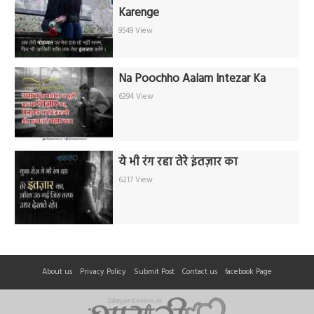
Karenge
9549 View
Na Poochho Aalam Intezar Ka
6394 View
ये भी रंग रहा तेरे इंतज़ार का
6217 View
About us
Privacy Policy
Submit Post
Contact us
facebook Page